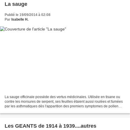
La sauge
Publié le 19/09/2014 à 02:08
Par
Isabelle H.
La sauge officinale possède des vertus médicinales. Utilisée en tisane ou
contre les morsures de serpent, ses feuilles étaient aussi roulées et fumées
par les asthmatiques dès l'apparition des premiers symptomes de pollen
printanier. Elle est souveraine...
Les GEANTS de 1914 à 1939....autres