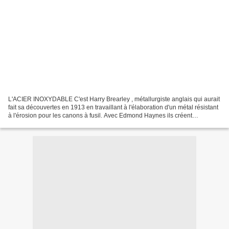
L'ACIER INOXYDABLE C'est Harry Brearley , métallurgiste anglais qui aurait
fait sa découvertes en 1913 en travaillant à l'élaboration d'un métal résistant
à l'érosion pour les canons à fusil. Avec Edmond Haynes ils créent
l'Américan Steel Company. LA...