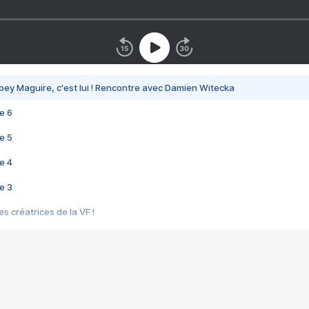
bey Maguire, c'est lui ! Rencontre avec Damien Witecka
e 6
e 5
e 4
e 3
s créatrices de la VF !
e 2
e 1
e Mektoub My Love arrive enfin ! Rencontre avec Shaïn Boumedine et Sal